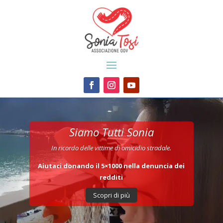
Siamo Tutti Sonia
In ricordo delle vittime di omicidio stradale.
Aiutaci donando il 5×1000 nella denuncia dei
redditi
Scopri di più